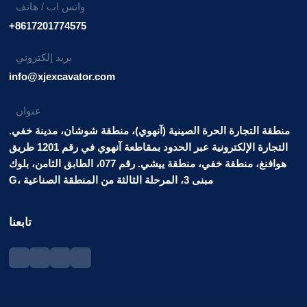
واتس اب / هاتف
+8617201774575
بريد إلكتروني
info@xjexcavator.com
عنوان
منطقة التجارة الحرة الصينية (آنهوي)، منطقة شوشان، مدينة خفي.
التجارة الإلكترونية عبر الحدود بمقاطعة آنهوي في رقم 1201 طريق
هوافنغ، منطقة خفي، منطقة ييشي. رقم 077، الطابق الثامن، بلوك
G، مبنى 3، المرحلة الثالثة من المنطقة الصناعية
تابعنا