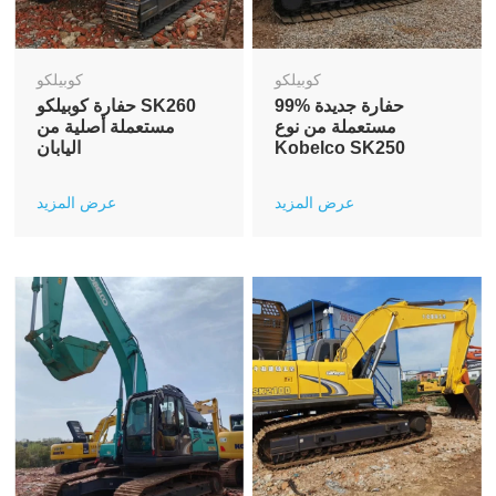
كوبيلكو
كوبيلكو
99% حفارة جديدة
حفارة كوبيلكو SK260
مستعملة من نوع
مستعملة أصلية من
Kobelco SK250
اليابان
عرض المزيد
عرض المزيد