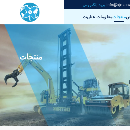
info@xjexca
بريد إلكتروني:
ص
منتجات
معلومات عنا
بيت
منتجات