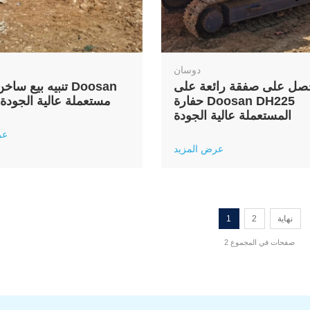
دوسان
صل على صفقة رائعة على
تنبيه بيع ساخن: حف
حفارة Doosan DH225
DH300 مستعملة عالية الجودة
المستعملة عالية الجودة
عر
عرض المزيد
نهاية
2
1
2 صفحات في المجموع