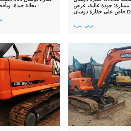
 ممتازة: جودة عالية، عرض
- بحالة جيدة، وبأ
ان DX340
عر
عرض المزيد