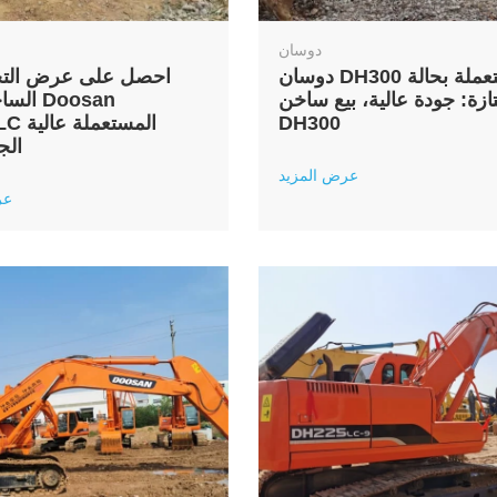
دوسان
دوسان DH300 مستعملة بحالة
احصل على عرض الت
ازة: جودة عالية، بيع ساخن
الساخنة
DH300
DH420LC
الج
عرض المزيد
عر