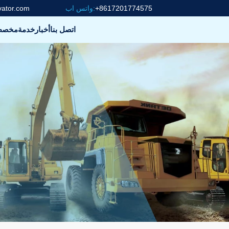
+8617201774575
واتس اب:
vator.com
اتصل بنا
أخبار
خدمة
مخص