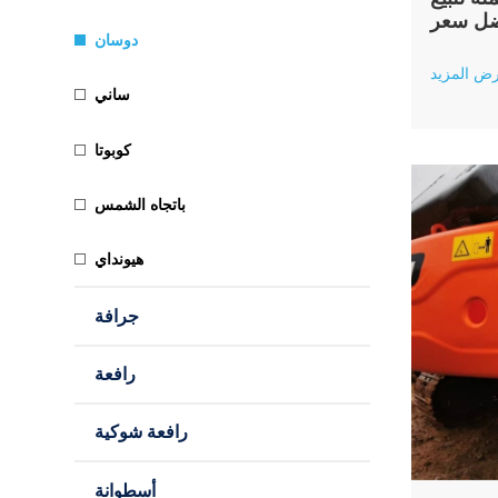
فضل سعر
دوسان
ض المزيد
ساني
كوبوتا
باتجاه الشمس
هيونداي
جرافة
رافعة
رافعة شوكية
أسطوانة