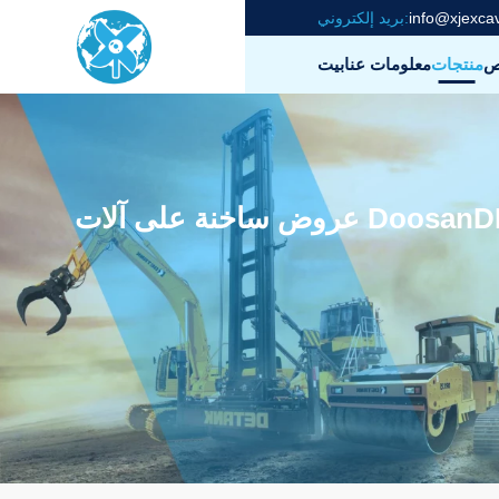
info@xjexca
بريد إلكتروني:
ص
منتجات
معلومات عنا
بيت