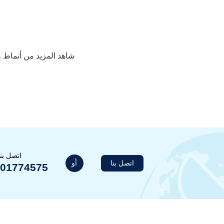
شاهد المزيد من أنماط 
اتصل بن
أو
اتصل بنا
201774575