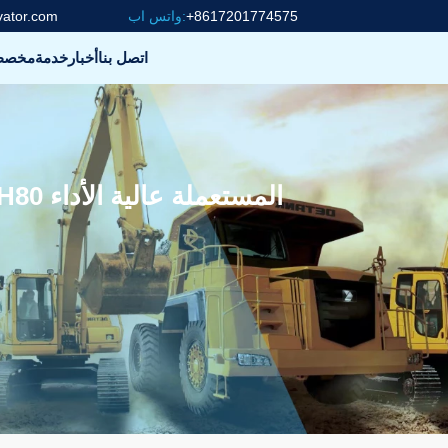
+8617201774575
واتس اب:
vator.com
اتصل بنا
أخبار
خدمة
مخص
عروض ساخنة على آلات DoosanDH80 المستعملة عالية الأداء