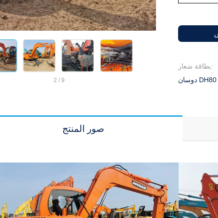
س
بطاقة شعار:
2
/
9
صور المنتج