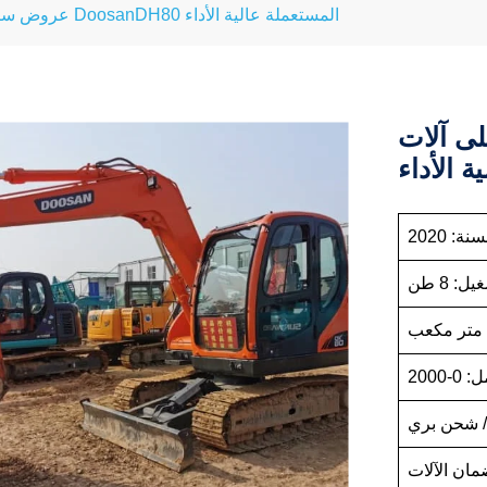
عروض ساخنة على آلات DoosanDH80 المستعملة عالية الأداء
DoosanDH8
ة الأداء
سنة: 2020
: 8 طن
2000
/ شحن بري
مان الآلات