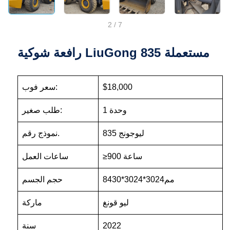
2
/
7
رافعة شوكية LiuGong 835 مستعملة
$18,000
سعر فوب:
وحدة 1
طلب صغير:
ليوجونج 835
نموذج رقم.
≥900 ساعة
ساعات العمل
8430*3024*3024مم
حجم الجسم
ليو قونغ
ماركة
2022
سنة