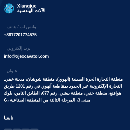
Xiangjue
الآلات الهندسية
واتس اب / هاتف
+8617201774575
بريد إلكتروني
info@xjexcavator.com
عنوان
منطقة التجارة الحرة الصينية (آنهوي)، منطقة شوشان، مدينة خفي.
التجارة الإلكترونية عبر الحدود بمقاطعة آنهوي في رقم 1201 طريق
هوافنغ، منطقة خفي، منطقة ييشي. رقم 077، الطابق الثامن، بلوك
G، مبنى 3، المرحلة الثالثة من المنطقة الصناعية
تابعنا