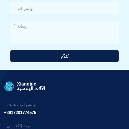
*
يُقدِّم
بديل:
Xiangjue
الآلات الهندسية
واتس اب / هاتف
+8617201774575
بريد إلكتروني