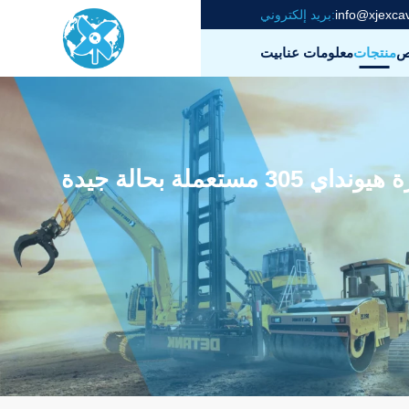
info@xjexca
بريد إلكتروني:
ص
منتجات
معلومات عنا
بيت
اي 305 مستعملة بحالة جيدة