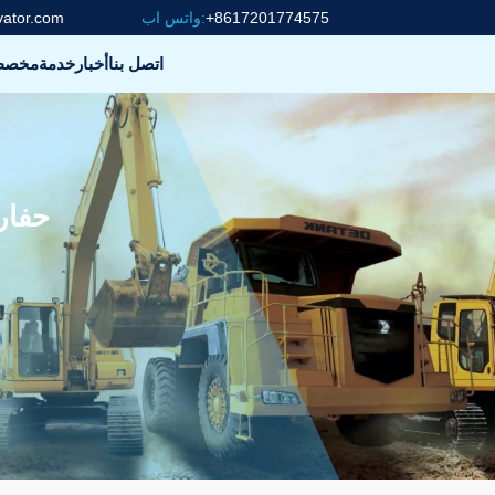
+8617201774575
واتس اب:
vator.com
اتصل بنا
أخبار
خدمة
مخص
حفارة هيوند