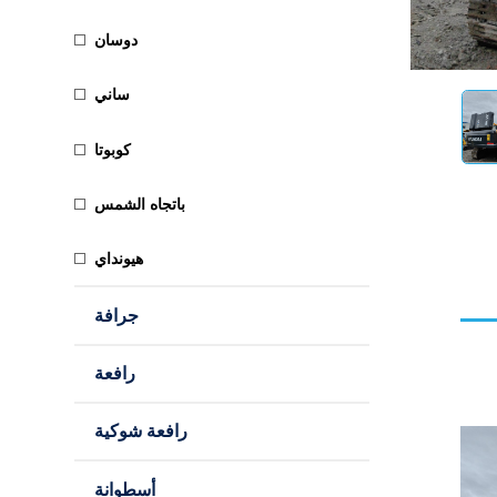
دوسان
ساني
كوبوتا
باتجاه الشمس
هيونداي
جرافة
رافعة
رافعة شوكية
أسطوانة