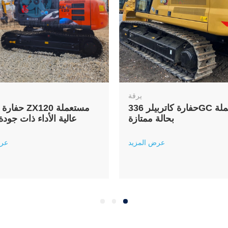
يرقة
حفارة كاتربيلر 336GC مستعملة
حفارة هيتاشي
بحالة ممتازة
عالية الأداء ذات جودة
عرض المزيد
عرض