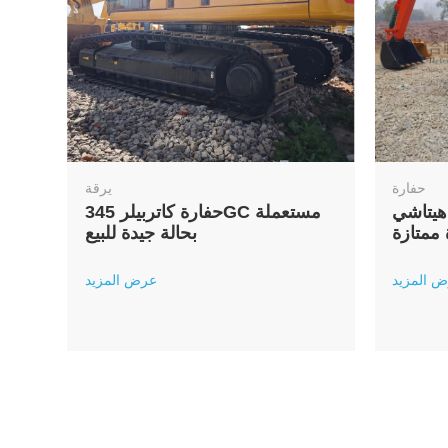
حفارة
يرقة
 ZX120 مستعملة
حفارة كاتربيلر 345GC مستعملة
 ممتازة
بحالة جيدة للبيع
 المزيد
عرض المزيد