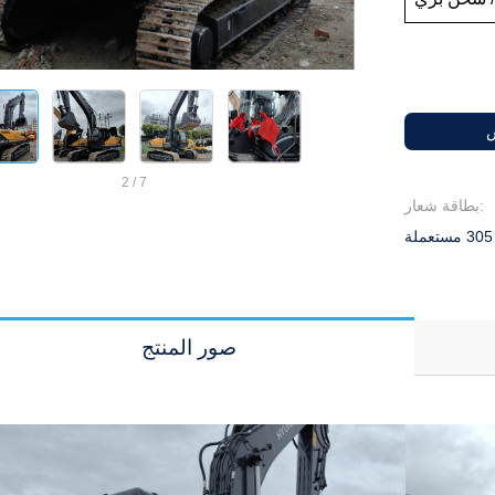
س
2
/
7
بطاقة شعار:
صور المنتج