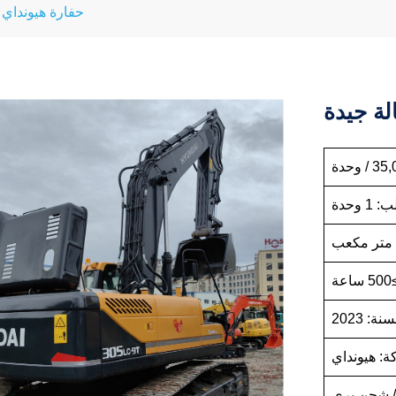
حفارة هيونداي 305 مستعملة بحالة جيدة
 وحدة
ة
سنة: 2023
كة: هيونداي
/ شحن بري