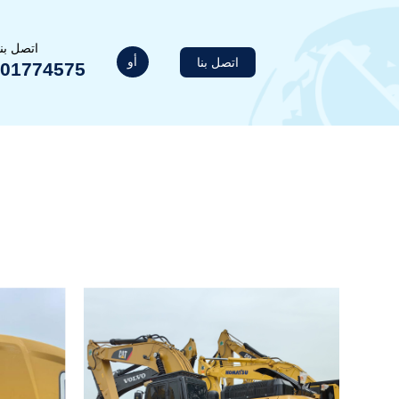
اتصل بن
أو
اتصل بنا
201774575