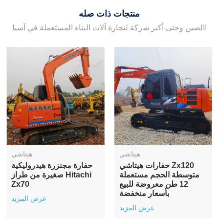
منتجات ذات صله
الصين وحتى أكبر شركة لتجارة آلات البناء المستعملة في آسيا!
هيتاشي
هيتاشي
حفارات هيتاشي Zx120
حفارة مجنزرة هيدروليكية
متوسطة الحجم مستعملة
صغيرة من طراز Hitachi
12 طن معروضة للبيع
Zx70
بأسعار منخفضة
عرض المزيد
عرض المزيد