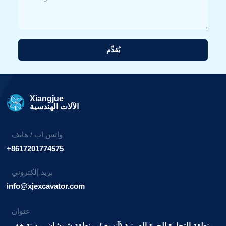
يُقدِّم
بديل:
Xiangjue
الآلات الهندسية
واتس اب / هاتف
+8617201774575
بريد إلكتروني
info@xjexcavator.com
عنوان
منطقة التجارة الحرة الصينية (آنهوي)، منطقة شوشان، مدينة خفي.