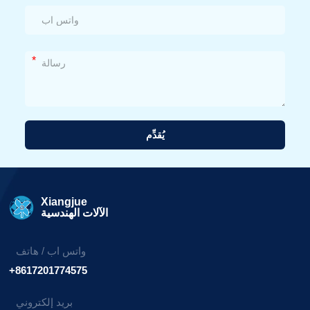
*
يُقدِّم
بديل:
Xiangjue
الآلات الهندسية
واتس اب / هاتف
+8617201774575
بريد إلكتروني