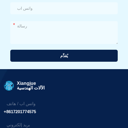
*
يُقدِّم
بديل:
Xiangjue
الآلات الهندسية
واتس اب / هاتف
+8617201774575
بريد إلكتروني