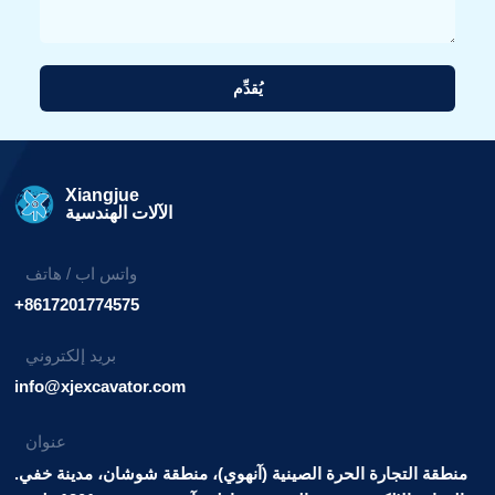
يُقدِّم
بديل:
Xiangjue
الآلات الهندسية
واتس اب / هاتف
+8617201774575
بريد إلكتروني
info@xjexcavator.com
عنوان
منطقة التجارة الحرة الصينية (آنهوي)، منطقة شوشان، مدينة خفي.