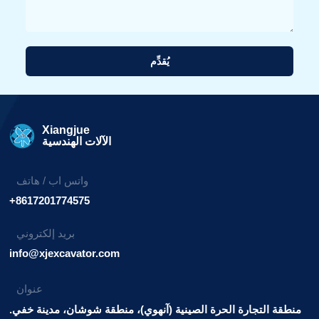
يُقدِّم
بديل:
Xiangjue
الآلات الهندسية
واتس اب / هاتف
+8617201774575
بريد إلكتروني
info@xjexcavator.com
عنوان
منطقة التجارة الحرة الصينية (آنهوي)، منطقة شوشان، مدينة خفي.