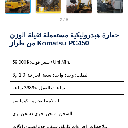
2
/
9
حفارة هيدروليكية مستعملة ثقيلة الوزن
من طراز Komatsu PC450
سعر فوب: $59,000 / UnitMin.
الطلب: وحدة واحدة سعة الجرافة: 1.9 م3
ساعات العمل: ≥3689 ساعة
العلامة التجارية: كوماتسو
الشحن : شحن بحري / شحن بري
ملاحظات: إجراءات كاملة، سنة واحدة لضمان الآلات