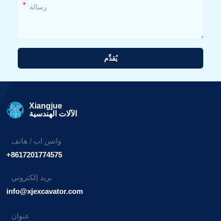
*
يُقدِّم
بديل:
Xiangjue
الآلات الهندسية
واتس اب / هاتف
+8617201774575
بريد إلكتروني
info@xjexcavator.com
عنوان