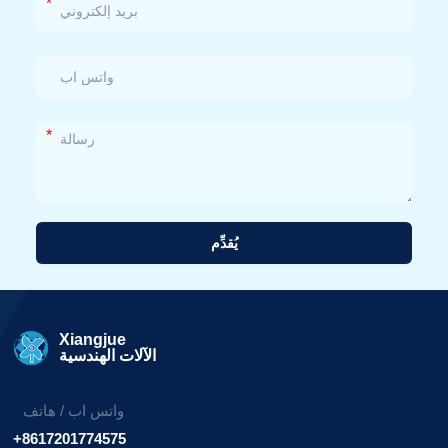
*
*
يُقدِّم
بديل:
Xiangjue
الآلات الهندسية
واتس اب / هاتف
+8617201774575