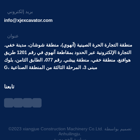
بريد إلكتروني
info@xjexcavator.com
عنوان
منطقة التجارة الحرة الصينية (آنهوي)، منطقة شوشان، مدينة خفي.
التجارة الإلكترونية عبر الحدود بمقاطعة آنهوي في رقم 1201 طريق
هوافنغ، منطقة خفي، منطقة ييشي. رقم 077، الطابق الثامن، بلوك
G، مبنى 3، المرحلة الثالثة من المنطقة الصناعية
تابعنا
©2023 xiangjue Construction Machinery Co.Ltd. تصميم بواسطة
Anhuilingju.
سياسة الخصوصية