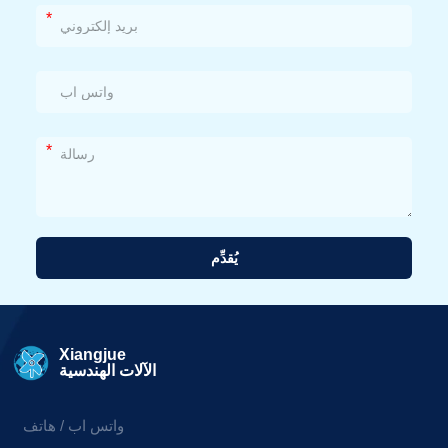
*
*
يُقدِّم
بديل:
Xiangjue
الآلات الهندسية
واتس اب / هاتف