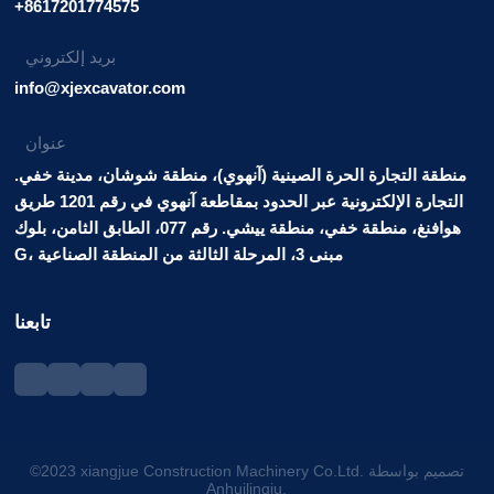
+8617201774575
بريد إلكتروني
info@xjexcavator.com
عنوان
منطقة التجارة الحرة الصينية (آنهوي)، منطقة شوشان، مدينة خفي.
التجارة الإلكترونية عبر الحدود بمقاطعة آنهوي في رقم 1201 طريق
هوافنغ، منطقة خفي، منطقة ييشي. رقم 077، الطابق الثامن، بلوك
G، مبنى 3، المرحلة الثالثة من المنطقة الصناعية
تابعنا
©2023 xiangjue Construction Machinery Co.Ltd. تصميم بواسطة
Anhuilingju.