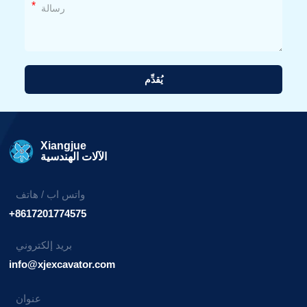
*
يُقدِّم
بديل:
Xiangjue
الآلات الهندسية
واتس اب / هاتف
+8617201774575
بريد إلكتروني
info@xjexcavator.com
عنوان