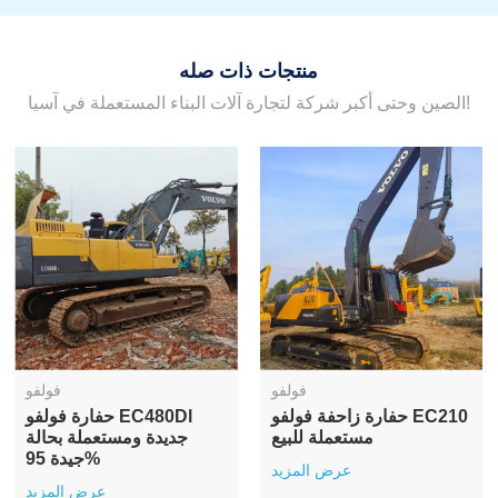
منتجات ذات صله
الصين وحتى أكبر شركة لتجارة آلات البناء المستعملة في آسيا!
فولفو
فولفو
حفارة زاحفة فولفو EC210
حفارة فولفو EC480Dl
مستعملة للبيع
جديدة ومستعملة بحالة
جيدة 95%
عرض المزيد
عرض المزيد