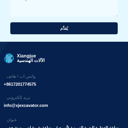
يُقدِّم
بديل:
Xiangjue
الآلات الهندسية
واتس اب / هاتف
+8617201774575
بريد إلكتروني
info@xjexcavator.com
عنوان
منطقة التجارة الحرة الصينية (آنهوي)، منطقة شوشان، مدينة خفي.