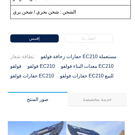
الشحن : شحن بحري / شحن بري
اتصل بنا
إقتبس
حفارات زحافة فولفو EC210 مستعملة
بطاقة شعار:
معدات البناء فولفو EC210
فولفو EC210
فولفو
حفارات فولفو EC210 للبيع
حفارات فولفو EC210
خدمة مخصصة
صور المنتج