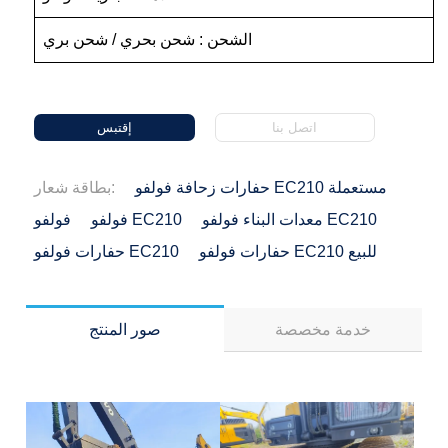
الشحن : شحن بحري / شحن بري
اتصل بنا
إقتبس
حفارات زحافة فولفو EC210 مستعملة
بطاقة شعار:
معدات البناء فولفو EC210
فولفو EC210
فولفو
حفارات فولفو EC210 للبيع
حفارات فولفو EC210
خدمة مخصصة
صور المنتج