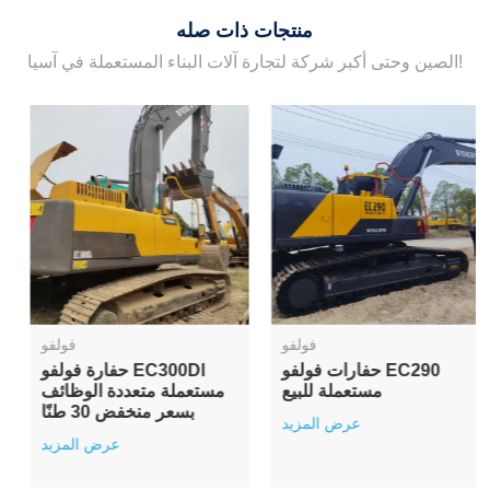
منتجات ذات صله
الصين وحتى أكبر شركة لتجارة آلات البناء المستعملة في آسيا!
فولفو
فولفو
حفارات فولفو EC300Dl
حفارات فولفو EC290
مستعملة للبيع
مستعملة للبيع
عرض المزيد
عرض المزيد