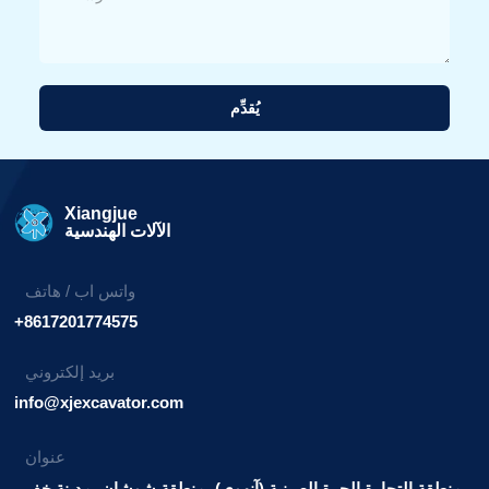
يُقدِّم
بديل:
Xiangjue
الآلات الهندسية
واتس اب / هاتف
+8617201774575
بريد إلكتروني
info@xjexcavator.com
عنوان
منطقة التجارة الحرة الصينية (آنهوي)، منطقة شوشان، مدينة خفي.