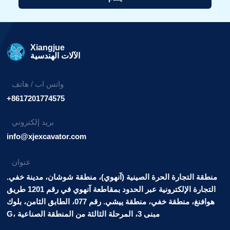
بديل:
Xiangjue
الآلات الهندسية
واتس اب / هاتف
+8617201774575
بريد إلكتروني
info@xjexcavator.com
عنوان
منطقة التجارة الحرة الصينية (آنهوي)، منطقة شوشان، مدينة خفي.
التجارة الإلكترونية عبر الحدود بمقاطعة آنهوي في رقم 1201 طريق
هوافنغ، منطقة خفي، منطقة ييشي. رقم 077، الطابق الثامن، بلوك
G، مبنى 3، المرحلة الثالثة من المنطقة الصناعية