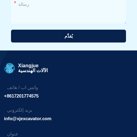
*
يُقدِّم
بديل:
Xiangjue
الآلات الهندسية
واتس اب / هاتف
+8617201774575
بريد إلكتروني
info@xjexcavator.com
عنوان