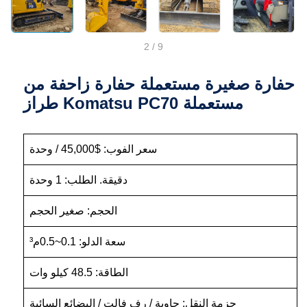
2
/
9
حفارة صغيرة مستعملة حفارة زاحفة من
طراز Komatsu PC70 مستعملة
سعر الفوب: $45,000 / وحدة
دقيقة. الطلب: 1 وحدة
الحجم: صغير الحجم
سعة الدلو: 0.1~0.5م³
الطاقة: 48.5 كيلو وات
حزمة النقل: حاوية / رف فالت / البضائع السائبة