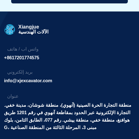
بديل:
Xiangjue
الآلات الهندسية
واتس اب / هاتف
+8617201774575
بريد إلكتروني
info@xjexcavator.com
عنوان
منطقة التجارة الحرة الصينية (آنهوي)، منطقة شوشان، مدينة خفي.
التجارة الإلكترونية عبر الحدود بمقاطعة آنهوي في رقم 1201 طريق
هوافنغ، منطقة خفي، منطقة ييشي. رقم 077، الطابق الثامن، بلوك
G، مبنى 3، المرحلة الثالثة من المنطقة الصناعية