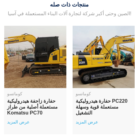
منتجات ذات صله
الصين وحتى أكبر شركة لتجارة آلات البناء المستعملة في آسيا!
كوماتسو
كوماتسو
حفارة هيدروليكية PC220
حفارة زاحفة هيدروليكية
مستعملة قوية وسهلة
مستعملة أصلية من طراز
التشغيل
Komatsu PC70
عرض المزيد
عرض المزيد