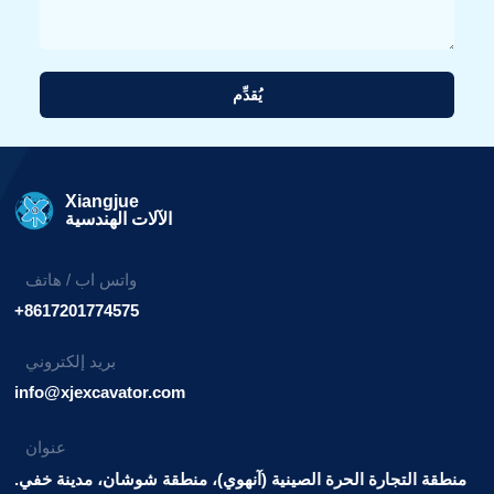
يُقدِّم
بديل:
Xiangjue
الآلات الهندسية
واتس اب / هاتف
+8617201774575
بريد إلكتروني
info@xjexcavator.com
عنوان
منطقة التجارة الحرة الصينية (آنهوي)، منطقة شوشان، مدينة خفي.