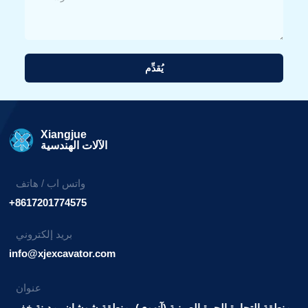
يُقدِّم
بديل:
Xiangjue
الآلات الهندسية
واتس اب / هاتف
+8617201774575
بريد إلكتروني
info@xjexcavator.com
عنوان
منطقة التجارة الحرة الصينية (آنهوي)، منطقة شوشان، مدينة خفي.