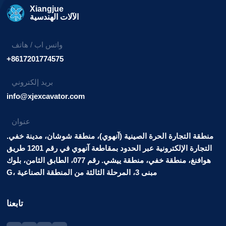
Xiangjue
الآلات الهندسية
واتس اب / هاتف
+8617201774575
بريد إلكتروني
info@xjexcavator.com
عنوان
منطقة التجارة الحرة الصينية (آنهوي)، منطقة شوشان، مدينة خفي.
التجارة الإلكترونية عبر الحدود بمقاطعة آنهوي في رقم 1201 طريق
هوافنغ، منطقة خفي، منطقة ييشي. رقم 077، الطابق الثامن، بلوك
G، مبنى 3، المرحلة الثالثة من المنطقة الصناعية
تابعنا