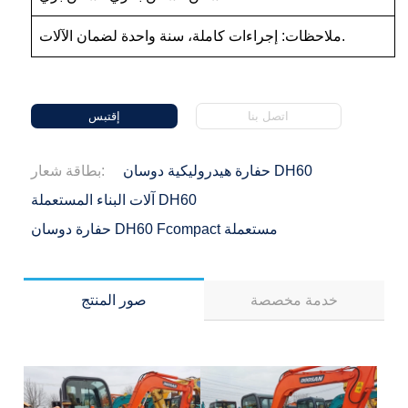
ملاحظات: إجراءات كاملة، سنة واحدة لضمان الآلات.
اتصل بنا
إقتبس
حفارة هيدروليكية دوسان DH60
بطاقة شعار:
آلات البناء المستعملة DH60
حفارة دوسان DH60 Fcompact مستعملة
خدمة مخصصة
صور المنتج