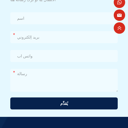
*
*
يُقدِّم
بديل: