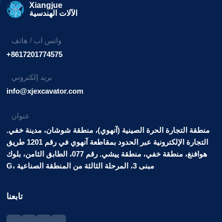
Xiangjue
الآلات الهندسية
واتس اب / هاتف
+8617201774575
بريد إلكتروني
info@xjexcavator.com
عنوان
منطقة التجارة الحرة الصينية (آنهوي)، منطقة شوشان، مدينة خفي.
التجارة الإلكترونية عبر الحدود بمقاطعة آنهوي في رقم 1201 طريق
هوافنغ، منطقة خفي، منطقة ييشي. رقم 077، الطابق الثامن، بلوك
G، مبنى 3، المرحلة الثالثة من المنطقة الصناعية
تابعنا