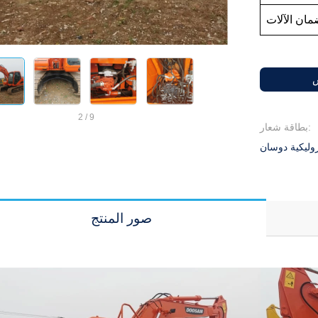
س
2
/
9
بطاقة شعار:
صور المنتج