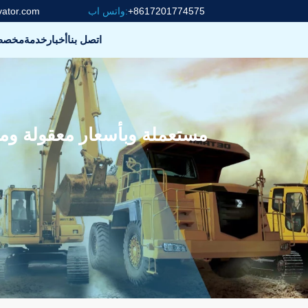
+8617201774575
واتس اب:
vator.com
اتصل بنا
أخبار
خدمة
مخص
بيع ساخن لـ Doosan DH150 مستعملة وبأسعار معقول