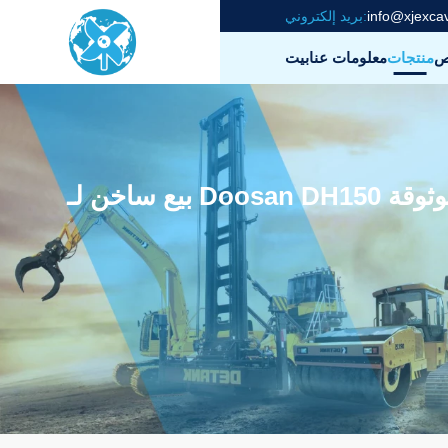
info@xjexca
بريد إلكتروني:
ص
منتجات
معلومات عنا
بيت
ة وموثوقة