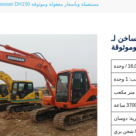
بيع ساخن لـ Doosan DH150 مستعملة وبأسعار معقولة وموثوقة
 Doosan DH150 مستعملة
وموثوقة
 وحدة
ارية: دوسان
/ شحن بري