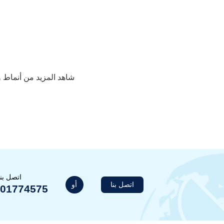
شاهد المزيد من أنماط 
اتصل بن
أو
اتصل بنا
201774575