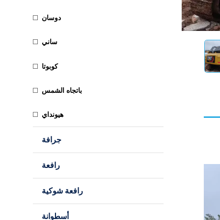
دوسان
ساني
كوبوتا
باتجاه الشمس
هيونداي
جرافة
رافعة
رافعة شوكية
أسطوانة