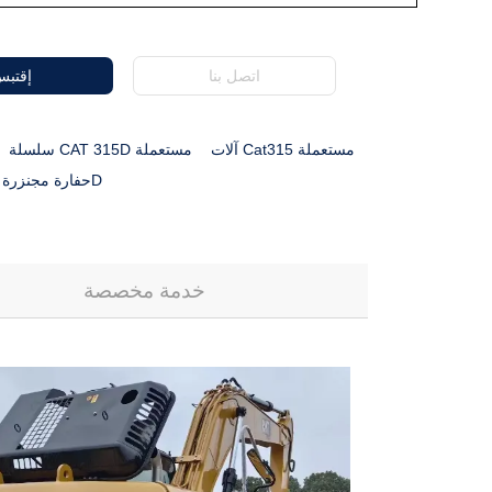
اتصل بنا
إقتب
آلات Cat315 مستعملة
سلسلة CAT 315D مستعملة
حفارة مجنزرة مستعملة 315D
خدمة مخصصة