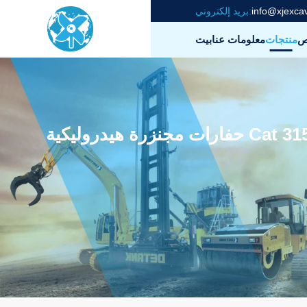
info@xjexca
بريد إلكتروني:
ص
منتجات
معلومات عنا
بيت