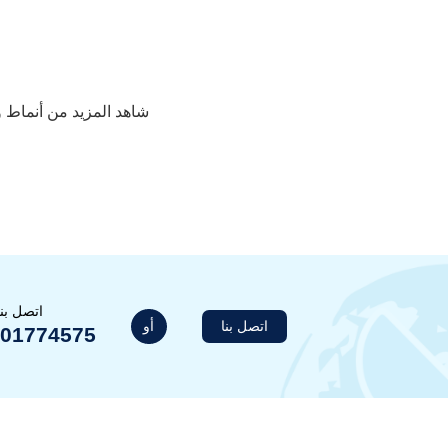
شاهد المزيد من أنماط 
اتصل بن
أو
اتصل بنا
201774575