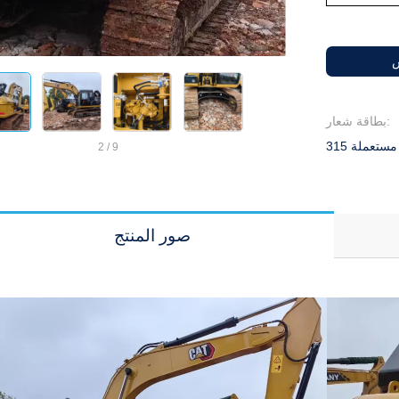
س
بطاقة شعار:
2
/
9
صور المنتج