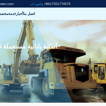
+8617201774575
واتس اب:
vator.com
اتصل بنا
أخبار
خدمة
مخص
حفارات مجنزرة هيدروليكية Cat 315 أصلية يابانية مستعملة